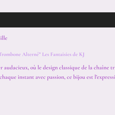
ÈGE, C’EST QUOI ?
MES ENGAGEMENTS
lle
“Trombone Alterné” Les Fantaisies de KJ
er audacieux, où le design classique de la chaîn
aque instant avec passion, ce bijou est l’expressi