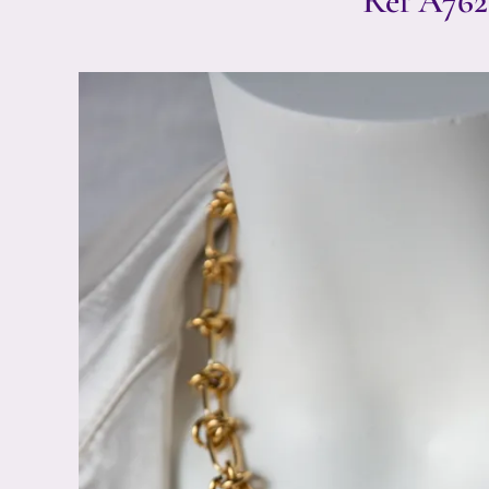
Réf A762