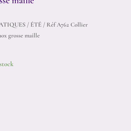
se maille
ATIQUES
/
ÉTÉ
/ Réf A762 Collier
x grosse maille
 stock