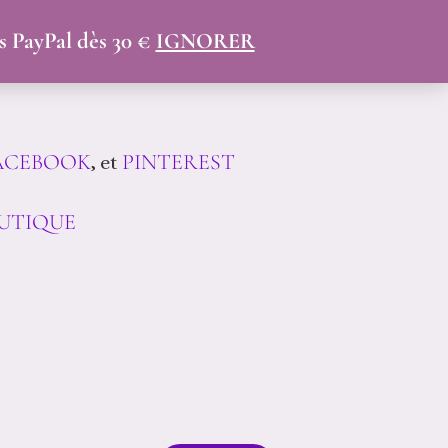
 Univers !
is PayPal dès 30 €
IGNORER
nnalisés et faits main en
ACEBOOK
PINTEREST
, et
UTIQUE