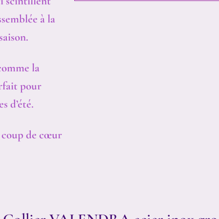
 scintillent
ssemblée à la
saison.
 comme la
rfait pour
s d’été.
e coup de cœur