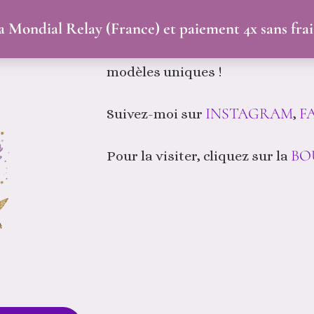
Bienvenue dans mon
ia Mondial Relay (France) et paiement 4x sans fra
Les fantaisies de KJ Bijoux perso
modèles uniques !
INSTAGRAM
F
Suivez-moi sur
,
BO
Pour la visiter, cliquez sur la