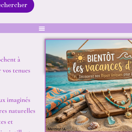
echercher
ochent à
r vos tenues
aux imaginés
res naturelles
es et