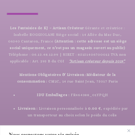
Les Fantaisies de KJ – Artisan Créateur
Gérante et créatrice :
Isabelle ROGGIOLANI Siège social : 14 Allée du Mac Duc,
06340 Cantaron, France
(Attention : cette adresse est un siège
social uniquement, ce n’est pas un magasin ouvert au public)
Téléphone : 06.13.48.12.99 | SIRET : 85151406700012 TVA non
applicable : Art. 293 B du CGI
“Artisan créateur depuis 2019”
Mentions Obligatoires & Livraison :
Médiateur de la
consommation :
CM2C, 14 rue Saint Jean, 75017 Paris
IDU Emballages :
FR464388_01YPQH
Livraison :
Livraison personnalisée à
0.00 €
, expédiée par
un transporteur au choix selon le poids du colis
Nous respectons votre vie privée