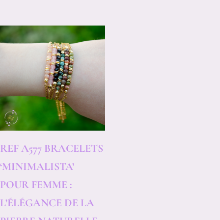
Ce
produit
a
plusieurs
variations.
Les
options
REF A577 BRACELETS
peuvent
‘MINIMALISTA’
être
POUR FEMME :
choisies
L’ÉLÉGANCE DE LA
sur