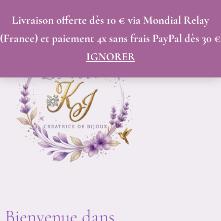
Trié
ALLER
du
Livraison offerte dès 10 € via Mondial Relay
AU
plus
(France) et paiement 4x sans frais PayPal dès 30 €
récent
CONTENU
au
IGNORER
plus
ancien
Bienvenue dans