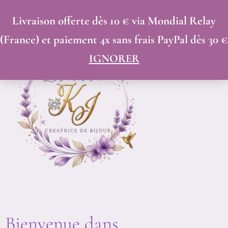
Trié
ALLER
du
Livraison offerte dès 10 € via Mondial Relay
AU
plus
(France) et paiement 4x sans frais PayPal dès 30 €
récent
CONTENU
au
IGNORER
plus
ancien
Bienvenue dans