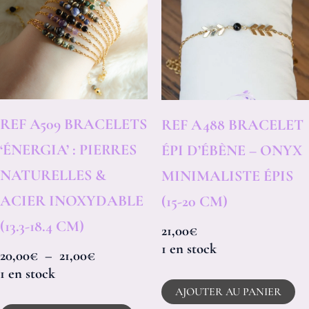
20,00€
a
à
plusieurs
21,00€
variations.
Les
options
REF A509 BRACELETS
REF A488 BRACELET
peuvent
‘ÉNERGIA’ : PIERRES
ÉPI D’ÉBÈNE – ONYX
être
NATURELLES &
MINIMALISTE ÉPIS
choisies
ACIER INOXYDABLE
(15-20 CM)
sur
(13.3-18.4 CM)
21,00
€
la
1 en stock
20,00
€
–
21,00
€
page
1 en stock
AJOUTER AU PANIER
du