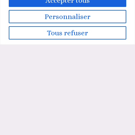
Accepter tous
COORDONNÉES
Personnaliser
14 allée du mas duc 06340 Nice France
+33613481299
Tous refuser
kjcreations06@gmail.com