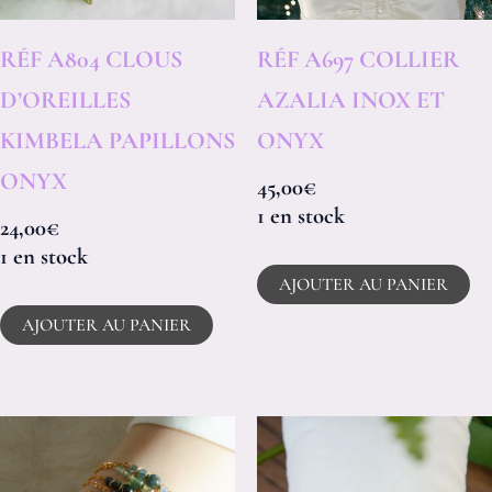
RÉF A804 CLOUS
RÉF A697 COLLIER
D’OREILLES
AZALIA INOX ET
KIMBELA PAPILLONS
ONYX
ONYX
45,00
€
1 en stock
24,00
€
1 en stock
AJOUTER AU PANIER
AJOUTER AU PANIER
Plage
Ce
de
produit
prix :