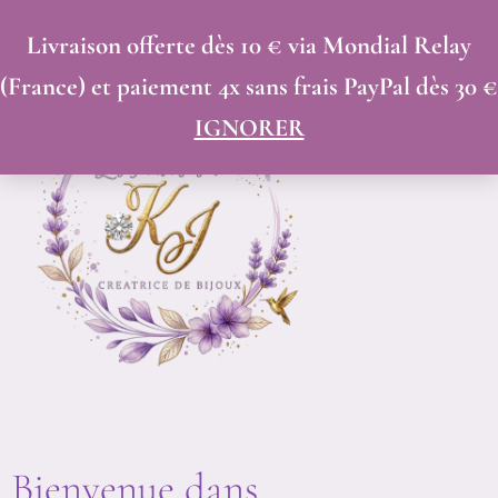
ALLER
Livraison offerte dès 10 € via Mondial Relay
AU
(France) et paiement 4x sans frais PayPal dès 30 €
CONTENU
IGNORER
Bienvenue dans