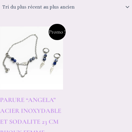
Le
Le
Promo !
prix
prix
initial
actuel
était :
est :
21,00€.
10,50€.
PARURE “ANGELA”
ACIER INOXYDABLE
ET SODALITE 23 CM