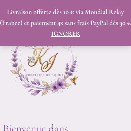
Trié
ALLER
du
Livraison offerte dès 10 € via Mondial Relay
AU
plus
(France) et paiement 4x sans frais PayPal dès 30 €
récent
CONTENU
au
IGNORER
plus
ancien
Bienvenue dans