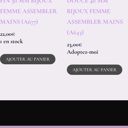
FIN 30 MM BIJOUX
DOUCE 40 MM
FEMME ASSEMBLER
BIJOUX FEMME
MAINS (A677)
ASSEMBLER MAINS
(A643)
22,00
€
1 en stock
23,00
€
Adoptez-moi
AJOUTER AU PANIER
AJOUTER AU PANIER