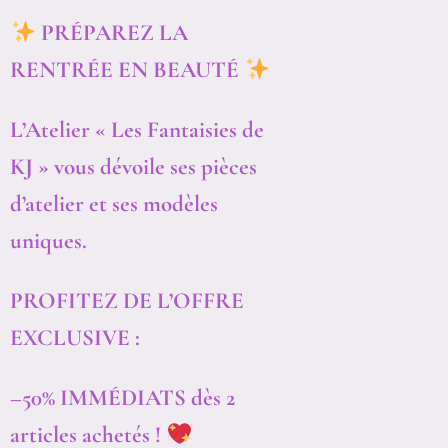
BIJOUX POUR ENFANTS ET ADOS
BIJOUX : ENTRETIEN, LITHOTHÉRAPIE ET GARANTIE POUR LES PRÉSERVER ET EN PROFITER LONGTEMPS
ACIER INOXYDABLE PLACAGE PVD : LE GUIDE QUALITÉ BIJOUX
CGV ET GARANTIES ET LIVRAISON
PRÉPAREZ LA
RENTRÉE EN BEAUTÉ
L’Atelier « Les Fantaisies de
KJ » vous dévoile ses pièces
d’atelier et ses modèles
uniques.
PROFITEZ DE L’OFFRE
EXCLUSIVE :
–50% IMMÉDIATS
dès 2
articles achetés !