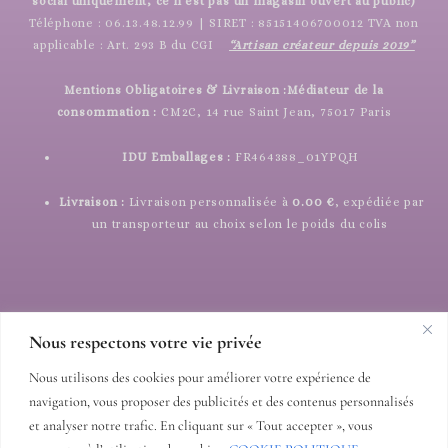
social uniquement, ce n’est pas un magasin ouvert au public)
Téléphone : 06.13.48.12.99 | SIRET : 85151406700012 TVA non
applicable : Art. 293 B du CGI
“Artisan créateur depuis 2019”
Mentions Obligatoires & Livraison :
Médiateur de la
consommation :
CM2C, 14 rue Saint Jean, 75017 Paris
IDU Emballages :
FR464388_01YPQH
Livraison :
Livraison personnalisée à
0.00 €
, expédiée par
un transporteur au choix selon le poids du colis
Nous respectons votre vie privée
Nous utilisons des cookies pour améliorer votre expérience de
COORDONNÉES
navigation, vous proposer des publicités et des contenus personnalisés
et analyser notre trafic. En cliquant sur « Tout accepter », vous
14 allée du mas duc 06340 Nice France