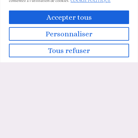
consentez à l’utilisation de cookies.
COOKIE POLITIQUE
+33613481299
kjcreations06@gmail.com
Accepter tous
Personnaliser
Tous refuser
REJOIGNEZ-MOI !
Email
SOUSCRIRE