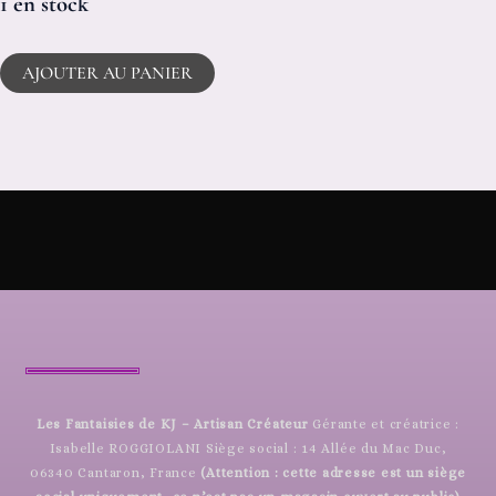
1 en stock
AJOUTER AU PANIER
Les Fantaisies de KJ – Artisan Créateur
Gérante et créatrice :
Isabelle ROGGIOLANI Siège social : 14 Allée du Mac Duc,
06340 Cantaron, France
(Attention : cette adresse est un siège