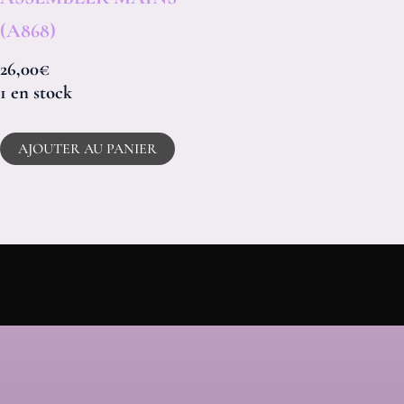
(A868)
26,00
€
1 en stock
AJOUTER AU PANIER