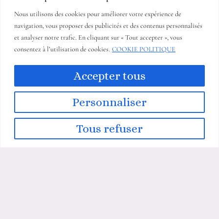
Nous utilisons des cookies pour améliorer votre expérience de
navigation, vous proposer des publicités et des contenus personnalisés
et analyser notre trafic. En cliquant sur « Tout accepter », vous
consentez à l’utilisation de cookies.
COOKIE POLITIQUE
COORDONNÉES
14 allée du mas duc 06340 Nice France
Accepter tous
+33613481299
kjcreations06@gmail.com
Personnaliser
Tous refuser