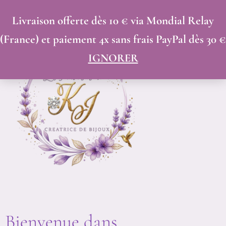
ALLER
Livraison offerte dès 10 € via Mondial Relay
AU
(France) et paiement 4x sans frais PayPal dès 30 €
CONTENU
IGNORER
Bienvenue dans