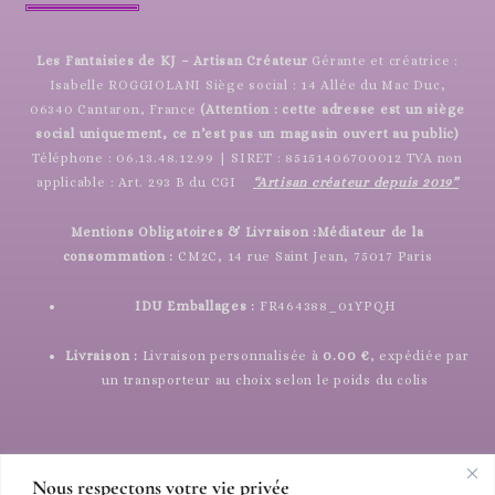
Les Fantaisies de KJ – Artisan Créateur
Gérante et créatrice :
Isabelle ROGGIOLANI Siège social : 14 Allée du Mac Duc,
06340 Cantaron, France
(Attention : cette adresse est un siège
social uniquement, ce n’est pas un magasin ouvert au public)
Téléphone : 06.13.48.12.99 | SIRET : 85151406700012 TVA non
applicable : Art. 293 B du CGI
“Artisan créateur depuis 2019”
Mentions Obligatoires & Livraison :
Médiateur de la
consommation :
CM2C, 14 rue Saint Jean, 75017 Paris
IDU Emballages :
FR464388_01YPQH
Livraison :
Livraison personnalisée à
0.00 €
, expédiée par
un transporteur au choix selon le poids du colis
Nous respectons votre vie privée