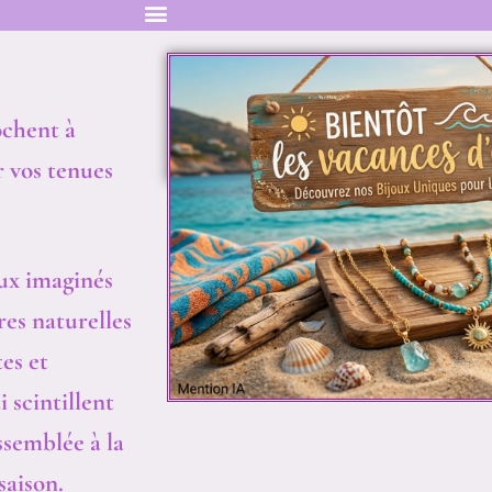
ochent à
r vos tenues
aux imaginés
res naturelles
es et
 scintillent
ssemblée à la
saison.