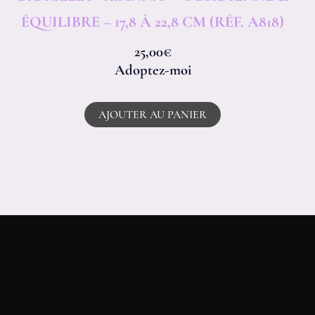
ÉQUILIBRE – 17,8 À 22,8 CM (RÉF. A818)
25,00
€
Adoptez-moi
AJOUTER AU PANIER