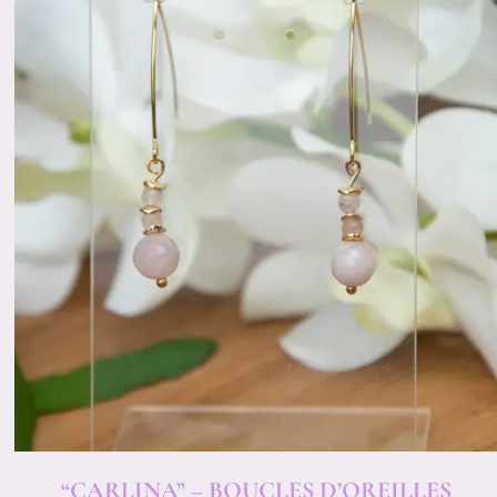
“CARLINA” – BOUCLES D’OREILLES