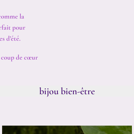
 comme la
rfait pour
s d’été.
e coup de cœur
bijou bien-être