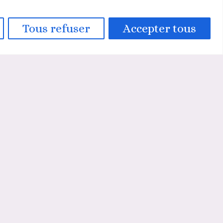
Tous refuser
Accepter tous
REJOIGNEZ-MOI !
Email
SOUSCRIRE