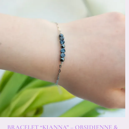
BRACELET “KIANNA” – OBSIDIENNE &