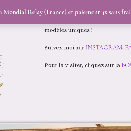
Bienvenue dans mon
ia Mondial Relay (France) et paiement 4x sans fra
Les fantaisies de KJ Bijoux perso
modèles uniques !
INSTAGRAM
F
Suivez-moi sur
,
BO
Pour la visiter, cliquez sur la