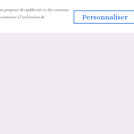
us proposer des publicités et des contenus
ONNÉES
Personnaliser
 consentez à l’utilisation de
 du mas duc 06340 Nice
81299
ions06@gmail.com