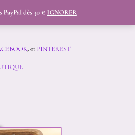
 Univers !
is PayPal dès 30 €
IGNORER
nnalisés et faits main en
ACEBOOK
PINTEREST
, et
UTIQUE