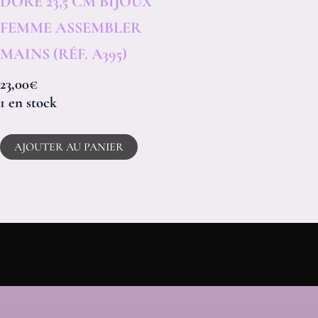
DORÉ 23,5 CM BIJOUX
FEMME ASSEMBLER
MAINS (RÉF. A395)
23,00
€
1 en stock
AJOUTER AU PANIER