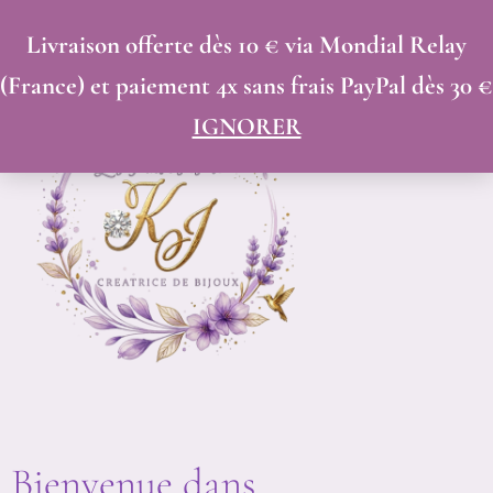
ALLER
Livraison offerte dès 10 € via Mondial Relay
AU
(France) et paiement 4x sans frais PayPal dès 30 €
CONTENU
IGNORER
Bienvenue dans