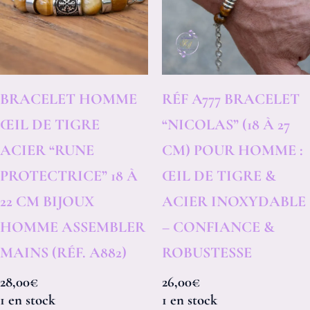
BRACELET HOMME
RÉF A777 BRACELET
ŒIL DE TIGRE
“NICOLAS” (18 À 27
ACIER “RUNE
CM) POUR HOMME :
PROTECTRICE” 18 À
ŒIL DE TIGRE &
22 CM BIJOUX
ACIER INOXYDABLE
HOMME ASSEMBLER
– CONFIANCE &
MAINS (RÉF. A882)
ROBUSTESSE
28,00
€
26,00
€
1 en stock
1 en stock