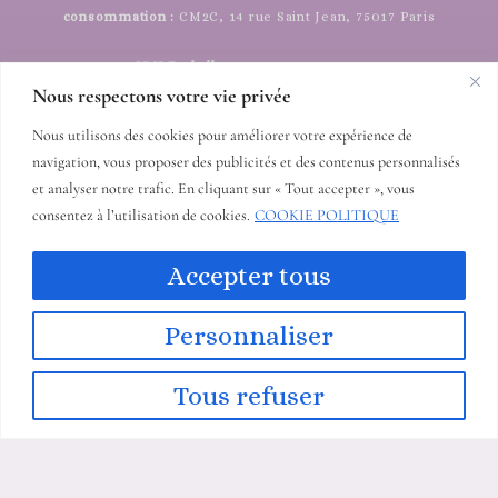
consommation :
CM2C, 14 rue Saint Jean, 75017 Paris
IDU Emballages :
FR464388_01YPQH
Nous respectons votre vie privée
Livraison :
Livraison personnalisée à
0.00 €
, expédiée par
Nous utilisons des cookies pour améliorer votre expérience de
un transporteur au choix selon le poids du colis
navigation, vous proposer des publicités et des contenus personnalisés
et analyser notre trafic. En cliquant sur « Tout accepter », vous
consentez à l’utilisation de cookies.
COOKIE POLITIQUE
Accepter tous
Personnaliser
Tous refuser