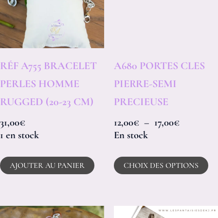
à
pl
17,00€
va
Le
op
RÉF A755 BRACELET
A680 PORTES CLES
p
PERLES HOMME
PIERRE-SEMI
êt
RUGGED (20-23 CM)
PRECIEUSE
ch
31,00
€
12,00
€
–
17,00
€
su
1 en stock
En stock
la
AJOUTER AU PANIER
CHOIX DES OPTIONS
pa
d
pr
Plage
Plage
Ce
C