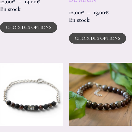
12,00
€
–
14,00
€
du
d
En stock
12,00
€
–
13,00
€
produit
pr
En stock
CHOIX DES OPTIONS
CHOIX DES OPTIONS