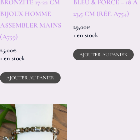
BRONZITE 17-22 CM
BLEU & FORCE – 18 À
BIJOUX HOMME
23,5 CM (RÉF. A754)
ASSEMBLER MAINS
29,00
€
1 en stock
(A759)
25,00
€
AJOUTER AU PANIER
1 en stock
AJOUTER AU PANIER
Plage
C
de
pr
prix :
12,00€
a