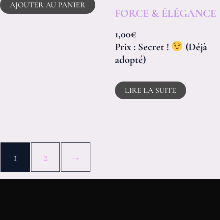
AJOUTER AU PANIER
FORCE & ÉLÉGANCE
1,00
€
Prix : Secret !
(Déjà
adopté)
LIRE LA SUITE
1
2
→