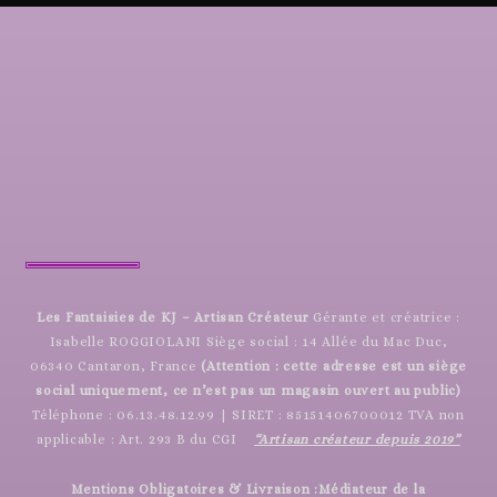
Les Fantaisies de KJ – Artisan Créateur
Gérante et créatrice :
Isabelle ROGGIOLANI Siège social : 14 Allée du Mac Duc,
06340 Cantaron, France
(Attention : cette adresse est un siège
social uniquement, ce n’est pas un magasin ouvert au public)
Téléphone : 06.13.48.12.99 | SIRET : 85151406700012 TVA non
applicable : Art. 293 B du CGI
“Artisan créateur depuis 2019”
Mentions Obligatoires & Livraison :
Médiateur de la