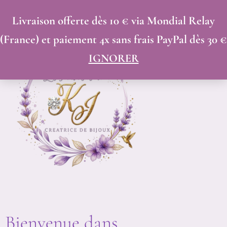
Trié
ALLER
du
Livraison offerte dès 10 € via Mondial Relay
AU
plus
(France) et paiement 4x sans frais PayPal dès 30 €
récent
CONTENU
au
IGNORER
plus
ancien
Bienvenue dans